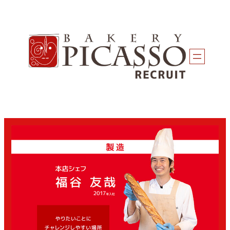
内
容
を
ス
キ
ッ
プ