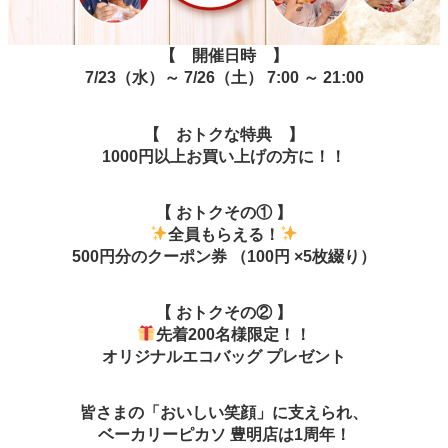
【 開催日時 】
7/23（水）～ 7/26（土） 7:00 ～ 21:00
【 おトクな特典 】
1000円以上お買い上げの方に！！
【 おトクその① 】
全員もらえる！
500円分のクーポン券 （100円 ×5枚綴り）
【 おトクその② 】
先着200名様限定！！
オリジナルエコバッグ プレゼント
皆さまの「おいしい笑顔」に支えられ、
ベーカリーピカソ 豊明店は1周年！