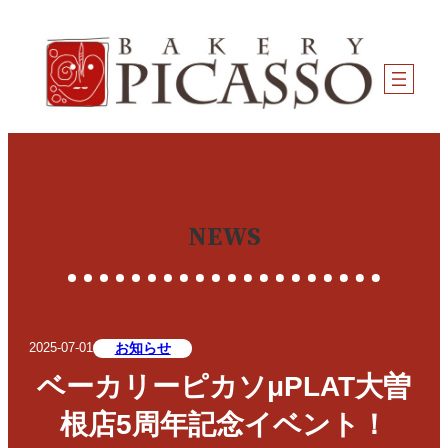
内
容
を
ス
キ
ッ
プ
NEWS
お知らせ
2025-07-01
ベーカリーピカソμPLAT大曽
根店5周年記念イベント！