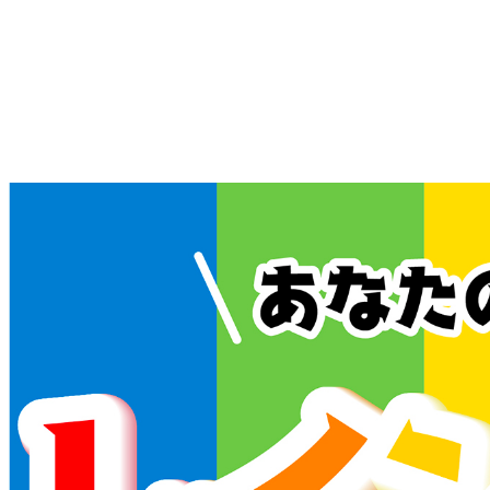
内
容
を
ス
キ
ッ
プ